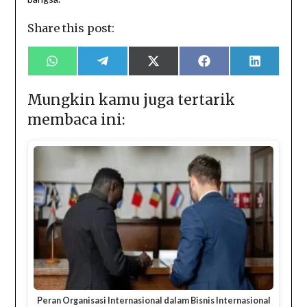
Share this post:
Share
Share
Share
Share
Share
on
on
on
on
on
WhatsApp
Telegram
X
Facebook
LinkedIn
(Twitter)
Mungkin kamu juga tertarik
membaca ini:
Peran Organisasi Internasional dalam Bisnis Internasional