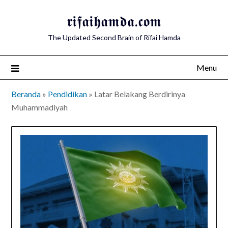
Skip
𝖗𝖎𝖋𝖆𝖎𝖍𝖆𝖒𝖉𝖆.𝖈𝖔𝖒
to
content
The Updated Second Brain of Rifai Hamda
Menu
Beranda
»
Pendidikan
»
Latar Belakang Berdirinya
Muhammadiyah