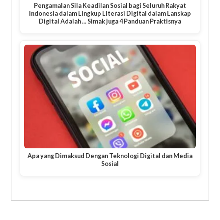
Pengamalan Sila Keadilan Sosial bagi Seluruh Rakyat
Indonesia dalam Lingkup Literasi Digital dalam Lanskap
Digital Adalah ... Simak juga 4 Panduan Praktisnya
Apa yang Dimaksud Dengan Teknologi Digital dan Media
Sosial