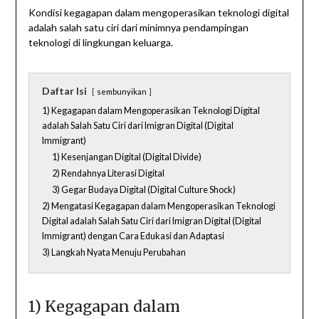
Kondisi kegagapan dalam mengoperasikan teknologi digital
adalah salah satu ciri dari minimnya pendampingan
teknologi di lingkungan keluarga.
Daftar Isi
sembunyikan
1) Kegagapan dalam Mengoperasikan Teknologi Digital
adalah Salah Satu Ciri dari Imigran Digital (Digital
Immigrant)
1) Kesenjangan Digital (Digital Divide)
2) Rendahnya Literasi Digital
3) Gegar Budaya Digital (Digital Culture Shock)
2) Mengatasi Kegagapan dalam Mengoperasikan Teknologi
Digital adalah Salah Satu Ciri dari Imigran Digital (Digital
Immigrant) dengan Cara Edukasi dan Adaptasi
3) Langkah Nyata Menuju Perubahan
1) Kegagapan dalam