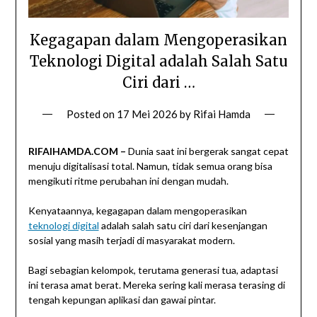
Kegagapan dalam Mengoperasikan
Teknologi Digital adalah Salah Satu
Ciri dari …
Posted on
17 Mei 2026
by
Rifai Hamda
RIFAIHAMDA.COM –
Dunia saat ini bergerak sangat cepat
menuju digitalisasi total. Namun, tidak semua orang bisa
mengikuti ritme perubahan ini dengan mudah.
Kenyataannya, kegagapan dalam mengoperasikan
teknologi digital
adalah salah satu ciri dari kesenjangan
sosial yang masih terjadi di masyarakat modern.
Bagi sebagian kelompok, terutama generasi tua, adaptasi
ini terasa amat berat. Mereka sering kali merasa terasing di
tengah kepungan aplikasi dan gawai pintar.