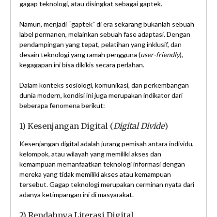
gagap teknologi, atau disingkat sebagai gaptek.
Namun, menjadi “gaptek” di era sekarang bukanlah sebuah
label permanen, melainkan sebuah fase adaptasi. Dengan
pendampingan yang tepat, pelatihan yang inklusif, dan
desain teknologi yang ramah pengguna (
user-friendly
),
kegagapan ini bisa dikikis secara perlahan.
Dalam konteks sosiologi, komunikasi, dan perkembangan
dunia modern, kondisi ini juga merupakan indikator dari
beberapa fenomena berikut:
1) Kesenjangan Digital (
Digital Divide
)
Kesenjangan digital adalah jurang pemisah antara individu,
kelompok, atau wilayah yang memiliki akses dan
kemampuan memanfaatkan teknologi informasi dengan
mereka yang tidak memiliki akses atau kemampuan
tersebut. Gagap teknologi merupakan cerminan nyata dari
adanya ketimpangan ini di masyarakat.
2) Rendahnya Literasi Digital