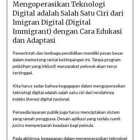
Mengoperasikan Teknologi
Digital adalah Salah Satu Ciri dari
Imigran Digital (Digital
Immigrant) dengan Cara Edukasi
dan Adaptasi
Pemerintah dan lembaga pendidikan memiliki peran besar
dalam memotong rantai ketimpangan ini. Tanpa program
pelatihan yang inklusif, masyarakat pelosok akan terus
tertinggal.
Kita harus sadar bahwa kegagapan dalam mengoperasikan
teknologi digital adalah salah satu ciri dari rendahnya
indeks literasi digital nasional.
Penyedia layanan publik juga harus menciptakan sistem
yang ramah pengguna. Desain aplikasi yang terlalu rumit
justru memperparah keadaan bagi pemula.
Pada akhirnya, kegagapan dalam mengoperasikan teknologi