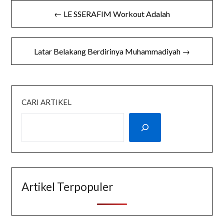
Navigasi
← LE SSERAFIM Workout Adalah
pos
Latar Belakang Berdirinya Muhammadiyah →
CARI ARTIKEL
Artikel Terpopuler