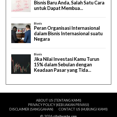
ABOUT US (TENTANG KAMI)
PRIVACY POLICY (KEBIJAKAN PRIVASI)
DISCLAIMER (SANGGAHAN)
CONTACT US (HUBUNGI KAMI)
© 2026 𝖗𝖎𝖋𝖆𝖎𝖍𝖆𝖒𝖉𝖆.𝖈𝖔𝖒