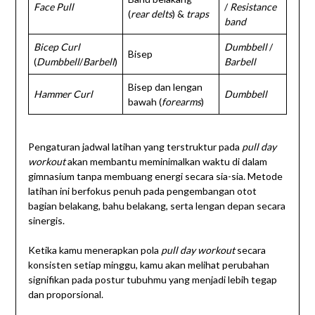
Face Pull
/
Resistance
(
rear
delts
) &
traps
band
Bicep Curl
Dumbbell
/
Bisep
(
Dumbbell
/
Barbell
)
Barbell
Bisep dan lengan
Hammer Curl
Dumbbell
bawah (
forearms
)
Pengaturan jadwal latihan yang terstruktur pada
pull day
workout
akan membantu meminimalkan waktu di dalam
gimnasium tanpa membuang energi secara sia-sia. Metode
latihan ini berfokus penuh pada pengembangan otot
bagian belakang, bahu belakang, serta lengan depan secara
sinergis.
Ketika kamu menerapkan pola
pull day workout
secara
konsisten setiap minggu, kamu akan melihat perubahan
signifikan pada postur tubuhmu yang menjadi lebih tegap
dan proporsional.