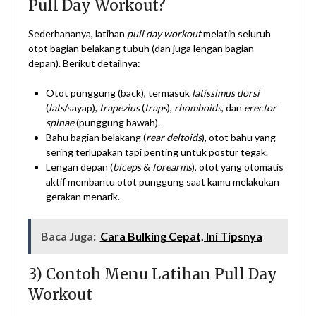
Pull Day Workout?
Sederhananya, latihan
pull day workout
melatih seluruh
otot bagian belakang tubuh (dan juga lengan bagian
depan). Berikut detailnya:
Otot punggung (back), termasuk
latissimus dorsi
(
lats
/sayap),
trapezius
(
traps
),
rhomboids
, dan
erector
spinae
(punggung bawah).
Bahu bagian belakang (
rear deltoids
), otot bahu yang
sering terlupakan tapi penting untuk postur tegak.
Lengan depan (
biceps
&
forearms
), otot yang otomatis
aktif membantu otot punggung saat kamu melakukan
gerakan menarik.
Baca Juga:
Cara Bulking Cepat, Ini Tipsnya
3) Contoh Menu Latihan Pull Day
Workout