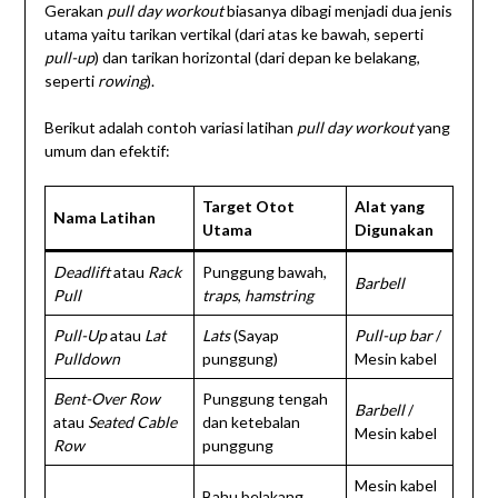
Gerakan
pull day workout
biasanya dibagi menjadi dua jenis
utama yaitu tarikan vertikal (dari atas ke bawah, seperti
pull-up
) dan tarikan horizontal (dari depan ke belakang,
seperti
rowing
).
Berikut adalah contoh variasi latihan
pull day workout
yang
umum dan efektif:
Target Otot
Alat yang
Nama Latihan
Utama
Digunakan
Deadlift
atau
Rack
Punggung bawah,
Barbell
Pull
traps
,
hamstring
Pull-Up
atau
Lat
Lats
(Sayap
Pull-up bar
/
Pulldown
punggung)
Mesin kabel
Bent-Over Row
Punggung tengah
Barbell
/
atau
Seated Cable
dan ketebalan
Mesin kabel
Row
punggung
Mesin kabel
Bahu belakang