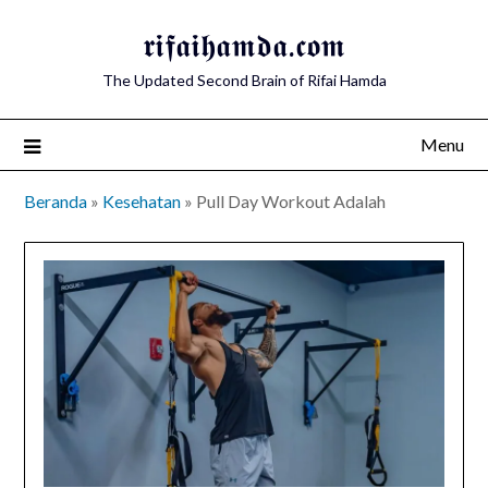
Skip
𝖗𝖎𝖋𝖆𝖎𝖍𝖆𝖒𝖉𝖆.𝖈𝖔𝖒
to
content
The Updated Second Brain of Rifai Hamda
Menu
Beranda
»
Kesehatan
»
Pull Day Workout Adalah