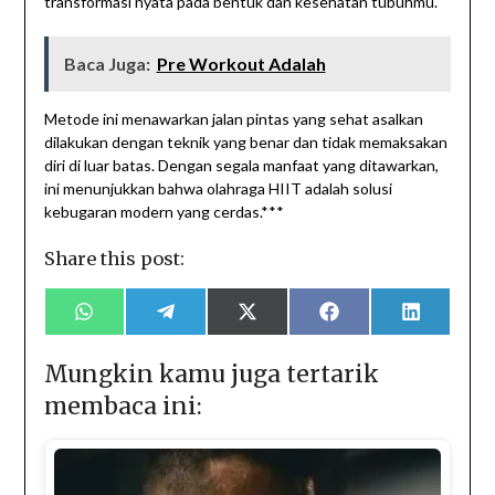
transformasi nyata pada bentuk dan kesehatan tubuhmu.
Baca Juga:
Pre Workout Adalah
Metode ini menawarkan jalan pintas yang sehat asalkan
dilakukan dengan teknik yang benar dan tidak memaksakan
diri di luar batas. Dengan segala manfaat yang ditawarkan,
ini menunjukkan bahwa olahraga HIIT adalah solusi
kebugaran modern yang cerdas.***
Share this post:
Share
Share
Share
Share
Share
on
on
on
on
on
WhatsApp
Telegram
X
Facebook
LinkedIn
(Twitter)
Mungkin kamu juga tertarik
membaca ini: