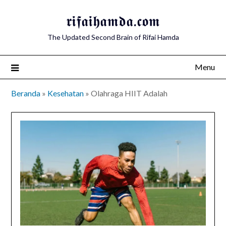
Skip
𝖗𝖎𝖋𝖆𝖎𝖍𝖆𝖒𝖉𝖆.𝖈𝖔𝖒
to
content
The Updated Second Brain of Rifai Hamda
Menu
Beranda
»
Kesehatan
»
Olahraga HIIT Adalah