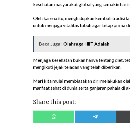
kesehatan masyarakat global yang semakin hari
Oleh karena itu, menghidupkan kembali tradisi lat
untuk menjaga vitalitas tubuh agar tetap prima d
Baca Juga:
Olahraga HIIT Adalah
Menjaga kesehatan bukan hanya tentang diet, tet
mengikuti jejak teladan yang telah diberikan.
Mari kita mulai membiasakan diri melakukan ola
manfaat sehat di dunia serta ganjaran pahala di a
Share this post:
Share
Share
on
on
WhatsApp
Telegram