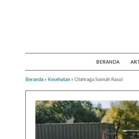
Skip
to
content
BERANDA
AR
Beranda
»
Kesehatan
»
Olahraga Sunnah Rasul