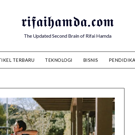
𝖗𝖎𝖋𝖆𝖎𝖍𝖆𝖒𝖉𝖆.𝖈𝖔𝖒
The Updated Second Brain of Rifai Hamda
TIKEL TERBARU
TEKNOLOGI
BISNIS
PENDIDIK