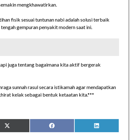
 semakin mengkhawatirkan.
ihan fisik sesuai tuntunan nabi adalah solusi terbaik
i tengah gempuran penyakit modern saat ini.
api juga tentang bagaimana kita aktif bergerak
hraga sunnah rasul secara istikamah agar mendapatkan
khirat kelak sebagai bentuk ketaatan kita.***
Share
Share
Share
on
on
on
X
Facebook
LinkedIn