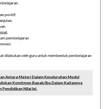
mbelajaran.
n positif.
njutan.
van.
ional
.
alam pembelajaran
novasi.
apat dilakukan oleh guru untuk membentuk pembelajaran
itan Antara Materi Dalam Keseluruhan Modul
, Tuliskan Komitmen Bapak/Ibu Dalam Kaitannya
Pendidikan Nilai Ini.