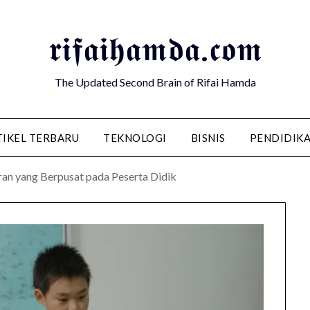
𝖗𝖎𝖋𝖆𝖎𝖍𝖆𝖒𝖉𝖆.𝖈𝖔𝖒
The Updated Second Brain of Rifai Hamda
TIKEL TERBARU
TEKNOLOGI
BISNIS
PENDIDIK
n yang Berpusat pada Peserta Didik