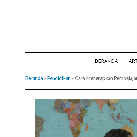
Skip
to
content
BERANDA
AR
Beranda
»
Pendidikan
»
Cara Menerapkan Pembelajara