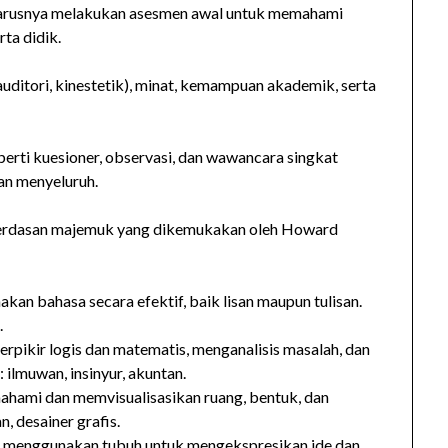
harusnya melakukan asesmen awal untuk memahami
rta didik.
auditori, kinestetik), minat, kemampuan akademik, serta
rti kuesioner, observasi, dan wawancara singkat
an menyeluruh.
cerdasan majemuk yang dikemukakan oleh Howard
n bahasa secara efektif, baik lisan maupun tulisan.
.
ikir logis dan matematis, menganalisis masalah, dan
 ilmuwan, insinyur, akuntan.
hami dan memvisualisasikan ruang, bentuk, dan
, desainer grafis.
 menggunakan tubuh untuk mengekspresikan ide dan