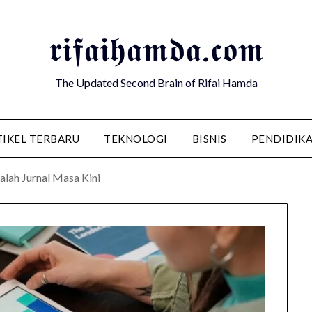
𝖗𝖎𝖋𝖆𝖎𝖍𝖆𝖒𝖉𝖆.𝖈𝖔𝖒
The Updated Second Brain of Rifai Hamda
TIKEL TERBARU
TEKNOLOGI
BISNIS
PENDIDIK
lah Jurnal Masa Kini