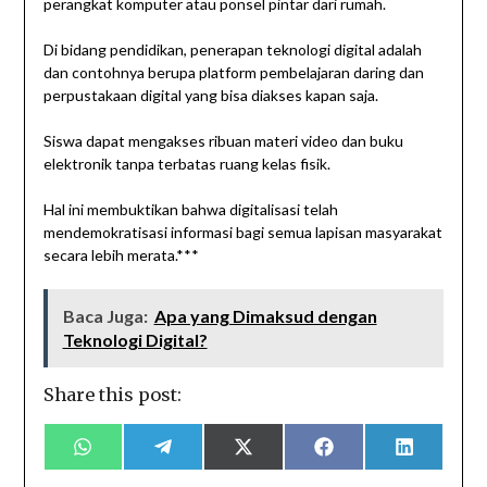
perangkat komputer atau ponsel pintar dari rumah.
Di bidang pendidikan, penerapan teknologi digital adalah
dan contohnya berupa platform pembelajaran daring dan
perpustakaan digital yang bisa diakses kapan saja.
Siswa dapat mengakses ribuan materi video dan buku
elektronik tanpa terbatas ruang kelas fisik.
Hal ini membuktikan bahwa digitalisasi telah
mendemokratisasi informasi bagi semua lapisan masyarakat
secara lebih merata.***
Baca Juga:
Apa yang Dimaksud dengan
Teknologi Digital?
Share this post:
Share
Share
Share
Share
Share
on
on
on
on
on
WhatsApp
Telegram
X
Facebook
LinkedIn