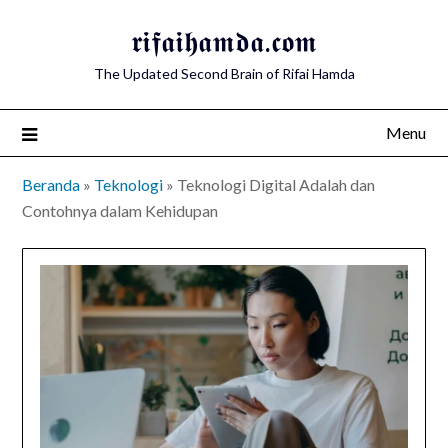
Skip
𝖗𝖎𝖋𝖆𝖎𝖍𝖆𝖒𝖉𝖆.𝖈𝖔𝖒
to
content
The Updated Second Brain of Rifai Hamda
Menu
Beranda
»
Teknologi
»
Teknologi Digital Adalah dan
Contohnya dalam Kehidupan