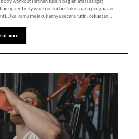
body workout (latihan tubuh bagian atas) sangat
ihan upper body workout ini berfokus pada penguatan
 inti. Jika kamu melakukannya secara rutin, kekuatan…
ead more