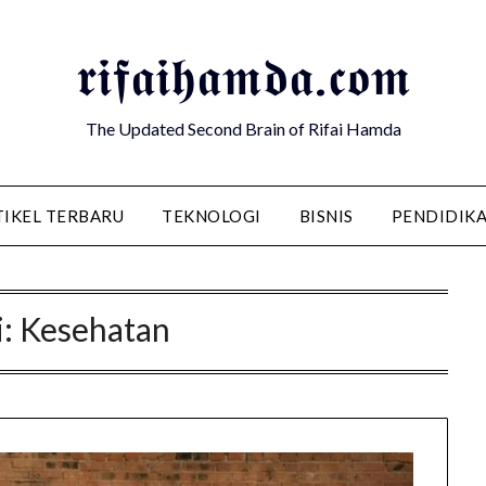
𝖗𝖎𝖋𝖆𝖎𝖍𝖆𝖒𝖉𝖆.𝖈𝖔𝖒
The Updated Second Brain of Rifai Hamda
TIKEL TERBARU
TEKNOLOGI
BISNIS
PENDIDIK
i:
Kesehatan